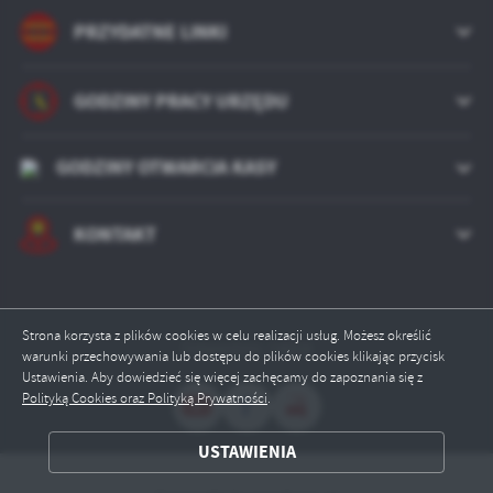
Firmy te działają w charakterze pośredników prezentujących nasze
treści w postaci wiadomości, ofert, komunikatów mediów
PRZYDATNE LINKI
społecznościowych.
GODZINY PRACY URZĘDU
GODZINY OTWARCIA KASY
KONTAKT
Strona korzysta z plików cookies w celu realizacji usług. Możesz określić
Odwiedzin: 14008
warunki przechowywania lub dostępu do plików cookies klikając przycisk
Ustawienia. Aby dowiedzieć się więcej zachęcamy do zapoznania się z
Polityką Cookies oraz Polityką Prywatności
.
USTAWIENIA
ZAPISZ WYBRANE