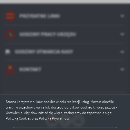
PRZYDATNE LINKI
GODZINY PRACY URZĘDU
GODZINY OTWARCIA KASY
KONTAKT
Odwiedzin: 14058
Strona korzysta z plików cookies w celu realizacji usług. Możesz określić
warunki przechowywania lub dostępu do plików cookies klikając przycisk
Online: 1
Ustawienia. Aby dowiedzieć się więcej zachęcamy do zapoznania się z
Polityką Cookies oraz Polityką Prywatności
.