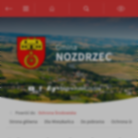
Przejdź do menu.
Przejdź do wyszukiwarki.
Przejdź do treści.
Przejdź do ustawień wielkości czcionki.
Włącz wersję kontrastową strony.
Ustawienia
Szanujemy Twoją prywatność. Możesz zmienić ustawienia cookies
lub zaakceptować je wszystkie. W dowolnym momencie możesz
dokonać zmiany swoich ustawień.
Niezbędne
Niezbędne pliki cookies służą do prawidłowego funkcjonowania
strony internetowej i umożliwiają Ci komfortowe korzystanie z
oferowanych przez nas usług.
Więcej
Pliki cookies odpowiadają na podejmowane przez Ciebie działania w
celu m.in. dostosowania Twoich ustawień preferencji prywatności,
Powróć do:
Ochrona Środowiska
logowania czy wypełniania formularzy. Dzięki plikom cookies
Strona główna
Dla Mieszkańca
Do pobrania
Ochrona środ
Funkcjonalne i personalizacyjne
strona, z której korzystasz, może działać bez zakłóceń.
Tego typu pliki cookies umożliwiają stronie internetowej
zapamiętanie wprowadzonych przez Ciebie ustawień oraz
Zapoznaj się z
POLITYKĄ PRYWATNOŚCI I PLIKÓW COOKIES
.