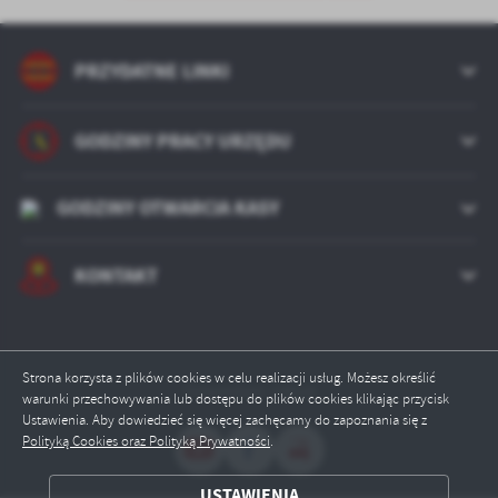
PRZYDATNE LINKI
GODZINY PRACY URZĘDU
GODZINY OTWARCIA KASY
KONTAKT
Strona korzysta z plików cookies w celu realizacji usług. Możesz określić
Odwiedzin: 14018
warunki przechowywania lub dostępu do plików cookies klikając przycisk
Ustawienia. Aby dowiedzieć się więcej zachęcamy do zapoznania się z
Polityką Cookies oraz Polityką Prywatności
.
ZAPISZ WYBRANE
USTAWIENIA