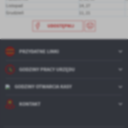
mediów społecznościowych.
Listopad
14, 27
Grudzień
11, 21
UDOSTĘPNIJ
PRZYDATNE LINKI
GODZINY PRACY URZĘDU
GODZINY OTWARCIA KASY
KONTAKT