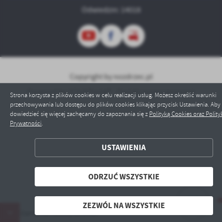
Odwiedzin: 14018
Copyright by nozdrzec.pl
Powered by
2ClickPortal® - Portale nowej generacji
Strona korzysta z plików cookies w celu realizacji usług. Możesz określić warunki
przechowywania lub dostępu do plików cookies klikając przycisk Ustawienia. Aby
dowiedzieć się więcej zachęcamy do zapoznania się z
Polityką Cookies oraz Polity
Prywatności
.
ZAPISZ WYBRANE
USTAWIENIA
ODRZUĆ WSZYSTKIE
ODRZUĆ WSZYSTKIE
ZEZWÓL NA WSZYSTKIE
ZEZWÓL NA WSZYSTKIE
Witamy na naszej stronie!