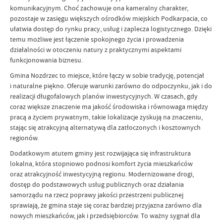
komunikacyjnym. Choć zachowuje ona kameralny charakter,
pozostaje w zasięgu większych ośrodków miejskich Podkarpacia, co
ułatwia dostęp do rynku pracy, usług i zaplecza logistycznego. Dzięki
temu możliwe jest łączenie spokojnego życia i prowadzenia
działalności w otoczeniu natury z praktycznymi aspektami
funkcjonowania biznesu.
Gmina Nozdrzec to miejsce, które łączy w sobie tradycję, potencjał
i naturalne piękno. Oferuje warunki zarówno do odpoczynku, jak i do
realizacji długofalowych planów inwestycyjnych. W czasach, gdy
coraz większe znaczenie ma jakość środowiska i równowaga między
pracą a życiem prywatnym, takie lokalizacje zyskują na znaczeniu,
stając się atrakcyjną alternatywą dla zatłoczonych i kosztownych
regionów.
Dodatkowym atutem gminy jest rozwijająca się infrastruktura
lokalna, która stopniowo podnosi komfort życia mieszkańców
oraz atrakcyjność inwestycyjną regionu. Modernizowane drogi,
dostęp do podstawowych usług publicznych oraz działania
samorządu na rzecz poprawy jakości przestrzeni publicznej
sprawiają, że gmina staje się coraz bardziej przyjazna zarówno dla
nowych mieszkańców, jak i przedsiębiorców. To ważny sygnał dla