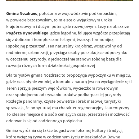
Gmina Nozdrzec
, położona w województwie podkarpackim,
w powiecie brzozowskim, to miejsce o wyjątkowym uroku
krajobrazowym i dużym potencjale rozwojowym. Leży na obszarze
Pogórza Dynowskiego
, gdzie łagodne, falujące wzgórza przeplatają
się z dolinami i kompleksami leśnymi, tworząc harmonijną
i spokojną przestrzeń. Ten naturalny krajobraz, wciąż wolny od
nadmiernej urbanizacji, przyciąga osoby poszukujące odpoczynku
w otoczeniu przyrody, a jednocześnie stanowi solidną bazę dla
rozwoju różnych form działalności gospodarczej.
Dla turystów gmina Nozdrzec to propozycja wypoczynku w miejscu,
gdzie czas płynie wolniej, a kontakt z naturą jest na wyciągnięcie ręki.
Teren sprzyja pieszym wędrówkom, wycieczkom rowerowym
oraz spokojnemu odkrywaniu uroków podkarpackiej przyrody.
Rozległe panoramy, czyste powietrze i brak masowej turystyki
sprawiają, że pobyt tutaj ma charakter regeneracyjny i autentyczny.
To idealne miejsce dla osób ceniących ciszę, przestrzeń i możliwość
oderwania się od codziennego pośpiechu.
Gmina wyróżnia się także bogactwem lokalnej kultury i tradycji,
które wciąż są żywe w codziennym życiu mieszkańców. Dawne