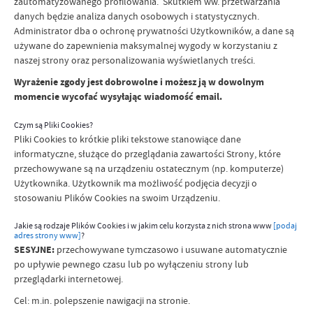
zautomatyzowanego profilowania. Skutkiem ww. przetwarzania
danych będzie analiza danych osobowych i statystycznych.
Administrator dba o ochronę prywatności Użytkowników, a dane są
używane do zapewnienia maksymalnej wygody w korzystaniu z
naszej strony oraz personalizowania wyświetlanych treści.
Wyrażenie zgody jest dobrowolne i możesz ją w dowolnym
momencie wycofać wysyłając wiadomość email.
Czym są Pliki Cookies?
Pliki Cookies to krótkie pliki tekstowe stanowiące dane
informatyczne, służące do przeglądania zawartości Strony, które
przechowywane są na urządzeniu ostatecznym (np. komputerze)
Użytkownika. Użytkownik ma możliwość podjęcia decyzji o
stosowaniu Plików Cookies na swoim Urządzeniu.
Jakie są rodzaje Plików Cookies i w jakim celu korzysta z nich strona www
[podaj
adres strony www]
?
SESYJNE:
przechowywane tymczasowo i usuwane automatycznie
po upływie pewnego czasu lub po wyłączeniu strony lub
przeglądarki internetowej.
Cel: m.in. polepszenie nawigacji na stronie.