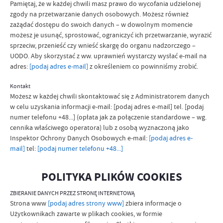
Pamiętaj, że w każdej chwili masz prawo do wycofania udzielonej
zgody na przetwarzanie danych osobowych. Możesz również
zażądać dostępu do swoich danych – w dowolnym momencie
możesz je usunąć, sprostować, ograniczyć ich przetwarzanie, wyrazić
sprzeciw, przenieść czy wnieść skargę do organu nadzorczego –
UODO. Aby skorzystać z ww. uprawnień wystarczy wysłać e-mail na
adres:
[podaj adres e-mail]
z określeniem co powinniśmy zrobić.
Kontakt
Możesz w każdej chwili skontaktować się z Administratorem danych
w celu uzyskania informacji e-mail: [podaj adres e-mail] tel. [podaj
numer telefonu +48...] (opłata jak za połączenie standardowe – wg.
cennika właściwego operatora) lub z osobą wyznaczoną jako
Inspektor Ochrony Danych Osobowych e-mail:
[podaj adres e-
mail]
tel:
[podaj numer telefonu +48...]
POLITYKA PLIKÓW COOKIES
ZBIERANIE DANYCH PRZEZ STRONĘ INTERNETOWĄ
Strona www
[podaj adres strony www]
zbiera informacje o
Użytkownikach zawarte w plikach cookies, w formie