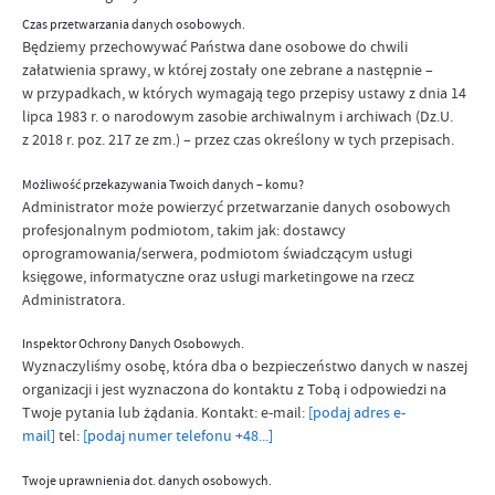
Czas przetwarzania danych osobowych.
Będziemy przechowywać Państwa dane osobowe do chwili
załatwienia sprawy, w której zostały one zebrane a następnie –
w przypadkach, w których wymagają tego przepisy ustawy z dnia 14
lipca 1983 r. o narodowym zasobie archiwalnym i archiwach (Dz.U.
z 2018 r. poz. 217 ze zm.) – przez czas określony w tych przepisach.
Możliwość przekazywania Twoich danych – komu?
Administrator może powierzyć przetwarzanie danych osobowych
profesjonalnym podmiotom, takim jak: dostawcy
oprogramowania/serwera, podmiotom świadczącym usługi
księgowe, informatyczne oraz usługi marketingowe na rzecz
Administratora.
Inspektor Ochrony Danych Osobowych.
Wyznaczyliśmy osobę, która dba o bezpieczeństwo danych w naszej
organizacji i jest wyznaczona do kontaktu z Tobą i odpowiedzi na
Twoje pytania lub żądania. Kontakt: e-mail:
[podaj adres e-
mail]
tel:
[podaj numer telefonu +48...]
Twoje uprawnienia dot. danych osobowych.