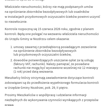
Właściciele nieruchomości, którzy nie mają podpisanych umów
na opróżnianie zbiorników bezodpływowych lub osadników
w instalacjach przydomowych oczyszczalni ścieków powinni uczynić
to niezwłocznie.
Kontrole rozpoczną się 15 czerwca 2026 roku, zgodnie z planem
kontroli. Będą one polegać na wezwaniu właściciela nieruchomości
do Urzędu Gminy w Nozdrzcu celem okazania:
umowy zawartej z przedsiębiorcą posiadającym zezwolenie
na opróżnienie zbiorników bezodpływowych
lub przydomowych oczyszczalni ścieków,
dowodów potwierdzających uiszczanie opłat za tę usługę
(faktury VAT, rachunki). Należy pamiętać, że posiadane
rachunki nie mogą być wystawione wcześniej niż 12 miesięcy
(1 rok) przed datą wezwania.
Mieszkańcy którzy otrzymają zawiadomienie dotyczące kontroli
zobowiązani są do przedłożenia wypełnionego formularza kontroli
w Urzędzie Gminy Nozdrzec, pok. 29, II piętro.
Prosimy Mieszkańców o współpracę i udzielanie informacji
niezbędnych do wykonywania czynności wynikających z przepisów
prawa.