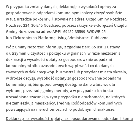
W przypadku zmiany danych, deklarację o wysokości opłaty za
gospodarowanie odpadami komunalnymi należy złożyć osobiście
w tut. urzędzie pokój nr 8, listownie na adres: Urząd Gminy Nozdrzec,
Nozdrzec 224, 36-245 Nozdrzec, poprzez skrzynkę e-doręczeń Urzędu
Gminy Nozdrzec na adres: AE:PL-69452-35599-BWDWB-25
lub Elektroniczną Platformę Usług Administracji Publicznej.
Wójt Gminy Nozdrzec informuje, iż zgodnie z art. 6o ust. 1 ustawy
o utrzymaniu czystości i porządku w gminach w razie niezłożenia
deklaracji o wysokości opłaty za gospodarowanie odpadami
komunalnymi albo uzasadnionych wątpliwości co do danych
zawartych w deklaracji wójt, burmistrz lub prezydent miasta określa,
w drodze decyzji, wysokość opłaty za gospodarowanie odpadami
komunalnymi, biorąc pod uwagę dostępne dane właściwe dla
wybranej przez radę gminy metody, a w przypadku ich braku –
uzasadnione szacunki, w tym przypadku nieruchomości, na których
nie zamieszkują mieszkańcy, średnią ilość odpadów komunalnych
powstających na nieruchomościach o podobnym charakterze.
Deklaracja_o_wysokości_opłaty_za_gospodarowanie_odpadami_komu