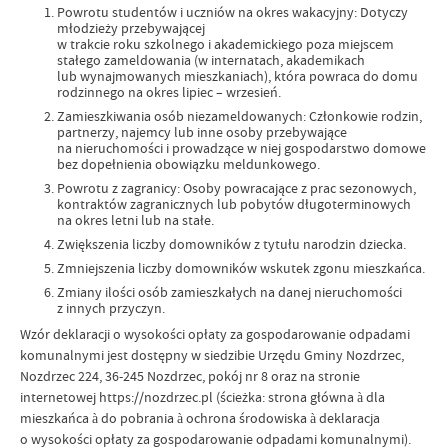
Powrotu studentów i uczniów na okres wakacyjny: Dotyczy
młodzieży przebywającej
w trakcie roku szkolnego i akademickiego poza miejscem
stałego zameldowania (w internatach, akademikach
lub wynajmowanych mieszkaniach), która powraca do domu
rodzinnego na okres lipiec – wrzesień.
Zamieszkiwania osób niezameldowanych: Członkowie rodzin,
partnerzy, najemcy lub inne osoby przebywające
na nieruchomości i prowadzące w niej gospodarstwo domowe
bez dopełnienia obowiązku meldunkowego.
Powrotu z zagranicy: Osoby powracające z prac sezonowych,
kontraktów zagranicznych lub pobytów długoterminowych
na okres letni lub na stałe.
Zwiększenia liczby domowników z tytułu narodzin dziecka.
Zmniejszenia liczby domowników wskutek zgonu mieszkańca.
Zmiany ilości osób zamieszkałych na danej nieruchomości
z innych przyczyn.
Wzór deklaracji o wysokości opłaty za gospodarowanie odpadami
komunalnymi jest dostępny w siedzibie Urzędu Gminy Nozdrzec,
Nozdrzec 224, 36-245 Nozdrzec, pokój nr 8 oraz na stronie
internetowej https://nozdrzec.pl (ścieżka: strona główna à dla
mieszkańca à do pobrania à ochrona środowiska à deklaracja
o wysokości opłaty za gospodarowanie odpadami komunalnymi).